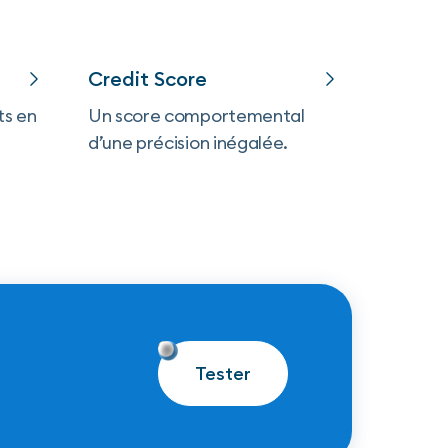
Credit Score
ts en
Un score comportemental
d’une précision inégalée.
Tester
Tester