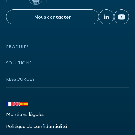
Nous contacter
Nous contacter
PRODUITS
Onboarding
SOLUTIONS
Transaction data
Solution DCC2 compliant
RESSOURCES
Credit Insights
Crédit à la consommation
Statut des services
Credit Score
Paiement fractionné
Publications
Dashboard
Mentions légales
Intermédiation
FAQ
Shield
Politique de confidentialité
Financement auto
Sécurité