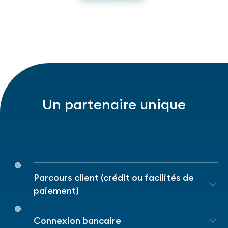
Un partenaire unique
Parcours client (crédit ou facilités de
paiement)
Notre solution
Onboarding
permet de
Connexion bancaire
créer un parcours
clé-en main, adapté à