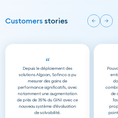
Customers
stories
“
Depuis le déploiement des
Pouvo
solutions Algoan, Sofinco a pu
enti
mesurer des gains de
do
performance significatifs, avec
combin
notamment une augmentation
de 
de près de 35% du GINI avec ce
l'
nouveau système d’évaluation
prop
de solvabilité.
point