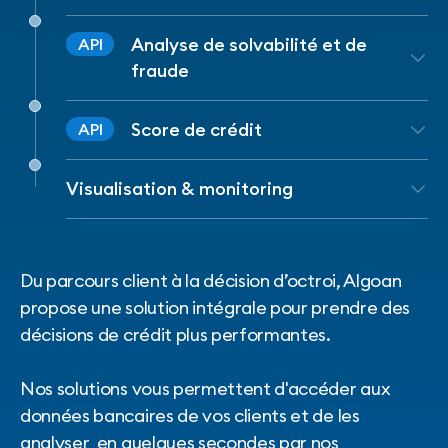
vos besoins.
Transaction Data
récupère les données
Analyse de solvabilité et de
API
bancaires de vos clients en toute
fraude
sécurité dans une interface optimisée
pour les cas d’usage crédit et paiement.
Credit Insights
analyse la situation
Score de crédit
API
financière tandis que
Shield
établit un
score de fraude pour déterminer la
Notre produit
Credit Score
délivre un
Visualisation & monitoring
fiabilité d’une demande de crédit.
score comportemental reflétant la
probabilité de défaut.
Grâce à
Dashboard
, les données
financières, leur analyse et le score sont
Du parcours client à la décision d’octroi, Algoan
visibles dans une interface unique et
propose une solution intégrale pour prendre des
personnalisable.
décisions de crédit plus performantes.
Nos solutions vous permettent d'accéder aux
données bancaires de vos clients et de les
analyser en quelques secondes par nos