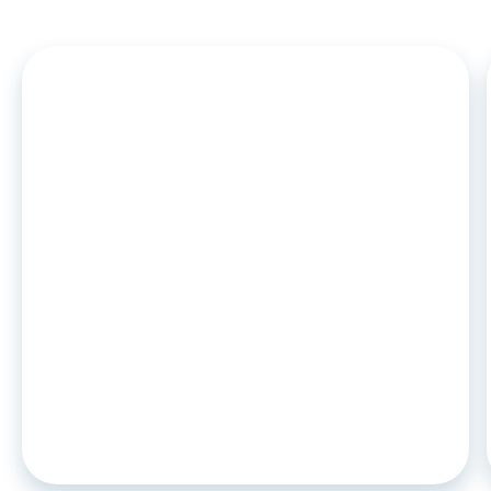
ARTICLE
•
26
.
06
.
2026
DCC2 et leasing auto : ce qui
change en novembre 2026 pour les
captives et établissements de
crédit