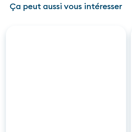
Ça peut aussi vous intéresser
ARTICLE
•
26
.
06
.
2026
DCC2 et leasing auto : ce qui
change en novembre 2026 pour les
captives et établissements de