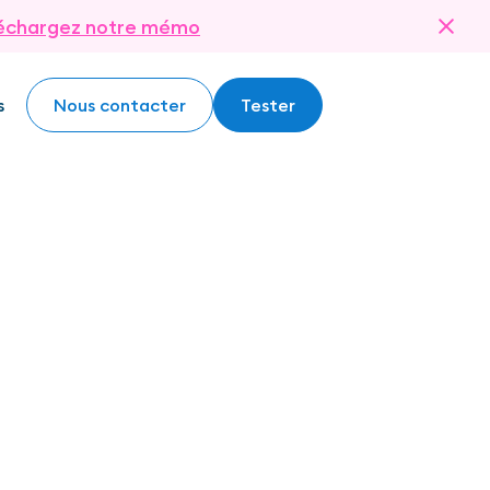
échargez notre mémo
s
Nous contacter
Tester
Nous contacter
Tester