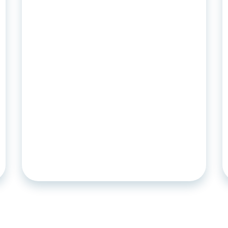
ARTICLE
•
29
.
05
.
2026
De la donnée brute à la mise à
jour du modèle : une pipeline de
catégorisation automatique