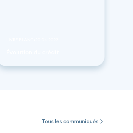
LIVRE BLANC
•
20
.
04
.
2023
Évolution du crédit
Tous les communiqués