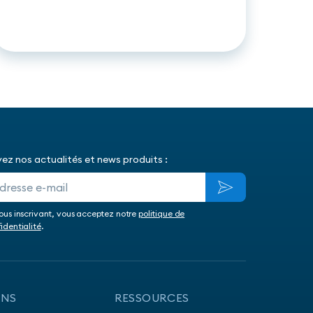
Credit Scoring de pointe aux
prêteurs et aux prestataires de
services
vez nos actualités et news produits :
ous inscrivant, vous acceptez notre
politique de
identialité
.
ONS
RESSOURCES