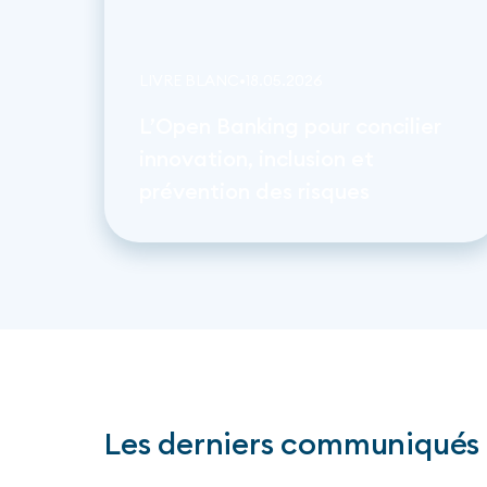
LIVRE BLANC
•
18
.
05
.
2026
L’Open Banking pour concilier
innovation, inclusion et
prévention des risques
Les derniers communiqués 