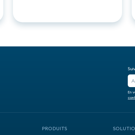
de données personnelles
annoncent un partenariat.
Sui
En v
conf
PRODUITS
SOLUTI