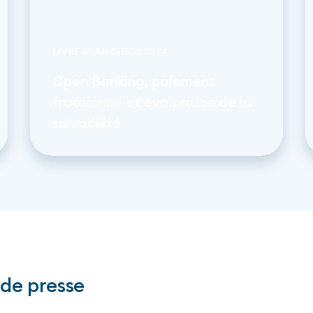
LIVRE BLANC
•
15
.
10
.
2024
Open Banking, paiement
fractionné et évaluation de la
solvabilité
de presse