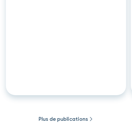
ARTICLE
•
26
.
06
.
2026
DCC2 et leasing auto : ce qui
change en novembre 2026 pour les
captives et établissements de
crédit
Plus de publications