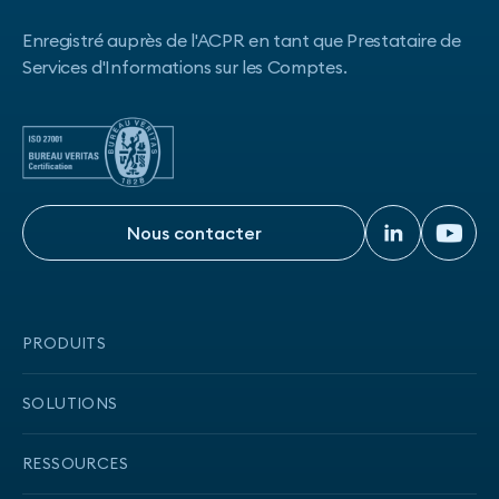
Enregistré auprès de l'ACPR en tant que Prestataire de
Services d'Informations sur les Comptes.
Nous contacter
Nous contacter
PRODUITS
Onboarding
SOLUTIONS
Transaction data
Solution DCC2 compliant
RESSOURCES
Credit Insights