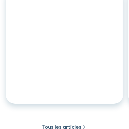
ARTICLE
•
26
.
06
.
2026
DCC2 et leasing auto : ce qui
change en novembre 2026 pour les
captives et établissements de
crédit
Tous les articles