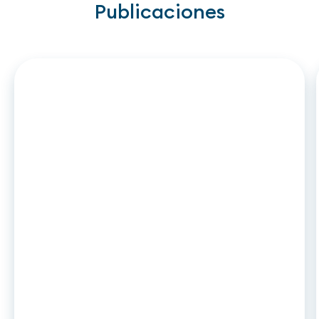
Publicaciones
ARTICLE
•
26
.
06
.
2026
DCC2 y leasing de automóviles: qué
cambia en noviembre de 2026 para
las financieras cautivas y entidades