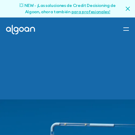
💥 NEW - ¡Las soluciones de Credit Decisioning de
Algoan, ahora también
para profesionales!