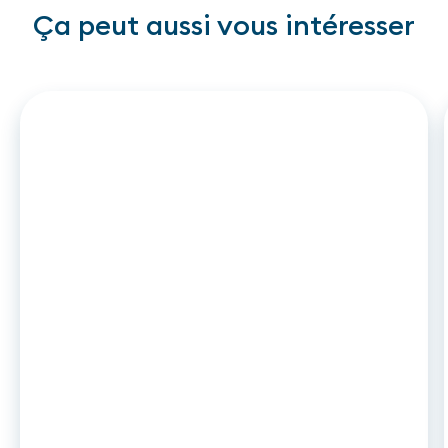
Ça peut aussi vous intéresser
ARTICLE
•
26
.
06
.
2026
DCC2 et leasing auto : ce qui
change en novembre 2026 pour les
captives et établissements de