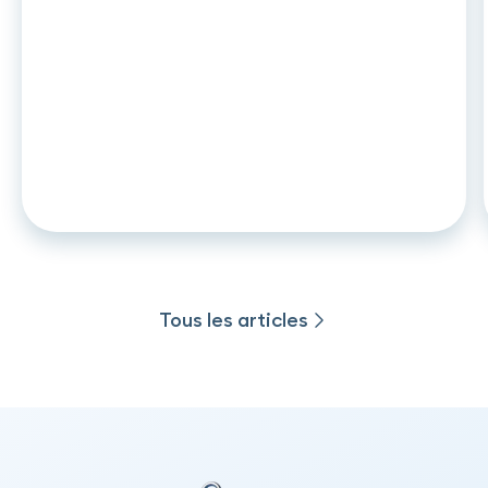
ARTICLE
•
26
.
06
.
2026
DCC2 et leasing auto : ce qui
change en novembre 2026 pour les
captives et établissements de
crédit
Tous les articles
Tous les articles