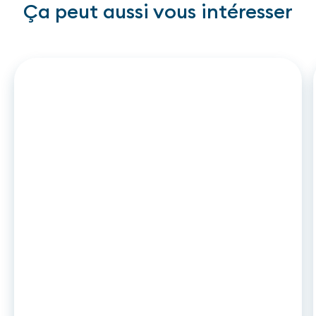
Ça peut aussi vous intéresser
ARTICLE
•
26
.
06
.
2026
DCC2 et leasing auto : ce qui
change en novembre 2026 pour les
captives et établissements de