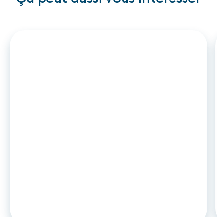
ARTICLE
•
26
.
06
.
2026
DCC2 et leasing auto : ce qui
change en novembre 2026 pour les
captives et établissements de
crédit